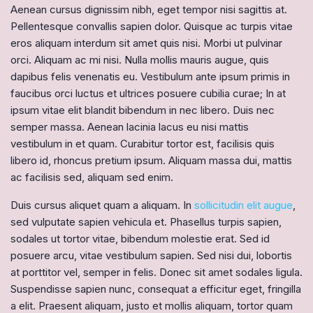
Aenean cursus dignissim nibh, eget tempor nisi sagittis at.
Pellentesque convallis sapien dolor. Quisque ac turpis vitae
eros aliquam interdum sit amet quis nisi. Morbi ut pulvinar
orci. Aliquam ac mi nisi. Nulla mollis mauris augue, quis
dapibus felis venenatis eu. Vestibulum ante ipsum primis in
faucibus orci luctus et ultrices posuere cubilia curae; In at
ipsum vitae elit blandit bibendum in nec libero. Duis nec
semper massa. Aenean lacinia lacus eu nisi mattis
vestibulum in et quam. Curabitur tortor est, facilisis quis
libero id, rhoncus pretium ipsum. Aliquam massa dui, mattis
ac facilisis sed, aliquam sed enim.
Duis cursus aliquet quam a aliquam. In
sollicitudin elit augue
,
sed vulputate sapien vehicula et. Phasellus turpis sapien,
sodales ut tortor vitae, bibendum molestie erat. Sed id
posuere arcu, vitae vestibulum sapien. Sed nisi dui, lobortis
at porttitor vel, semper in felis. Donec sit amet sodales ligula.
Suspendisse sapien nunc, consequat a efficitur eget, fringilla
a elit. Praesent aliquam, justo et mollis aliquam, tortor quam