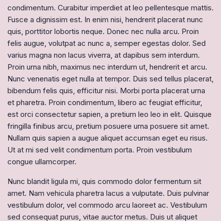
condimentum. Curabitur imperdiet at leo pellentesque mattis.
Fusce a dignissim est. In enim nisi, hendrerit placerat nunc
quis, porttitor lobortis neque. Donec nec nulla arcu. Proin
felis augue, volutpat ac nunc a, semper egestas dolor. Sed
varius magna non lacus viverra, at dapibus sem interdum.
Proin urna nibh, maximus nec interdum ut, hendrerit et arcu.
Nunc venenatis eget nulla at tempor. Duis sed tellus placerat,
bibendum felis quis, efficitur nisi. Morbi porta placerat urna
et pharetra. Proin condimentum, libero ac feugiat efficitur,
est orci consectetur sapien, a pretium leo leo in elit. Quisque
fringilla finibus arcu, pretium posuere urna posuere sit amet.
Nullam quis sapien a augue aliquet accumsan eget eu risus.
Ut at mi sed velit condimentum porta. Proin vestibulum
congue ullamcorper.
Nunc blandit ligula mi, quis commodo dolor fermentum sit
amet. Nam vehicula pharetra lacus a vulputate. Duis pulvinar
vestibulum dolor, vel commodo arcu laoreet ac. Vestibulum
sed consequat purus, vitae auctor metus. Duis ut aliquet