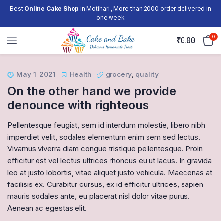
Best
Online Cake Shop
in Motihari , More than 2000 order delivered in
one week
0
₹
0.00
May 1, 2021
Health
grocery
,
quality
On the other hand we provide
denounce with righteous
Pellentesque feugiat, sem id interdum molestie, libero nibh
imperdiet velit, sodales elementum enim sem sed lectus.
Vivamus viverra diam congue tristique pellentesque. Proin
efficitur est vel lectus ultrices rhoncus eu ut lacus. In gravida
leo at justo lobortis, vitae aliquet justo vehicula. Maecenas at
facilisis ex. Curabitur cursus, ex id efficitur ultrices, sapien
mauris sodales ante, eu placerat nisl dolor vitae purus.
Aenean ac egestas elit.